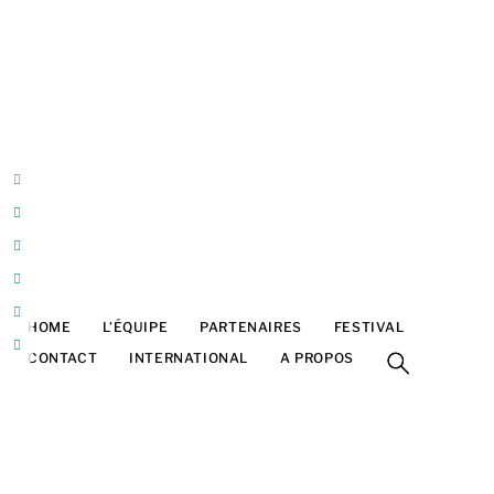
Belgique
Bruxelles
Franck Halatre
Design & développement
ArtInTheBox
franck@artinthebox.be
HOME
L’ÉQUIPE
PARTENAIRES
FESTIVAL
CONTACT
INTERNATIONAL
A PROPOS