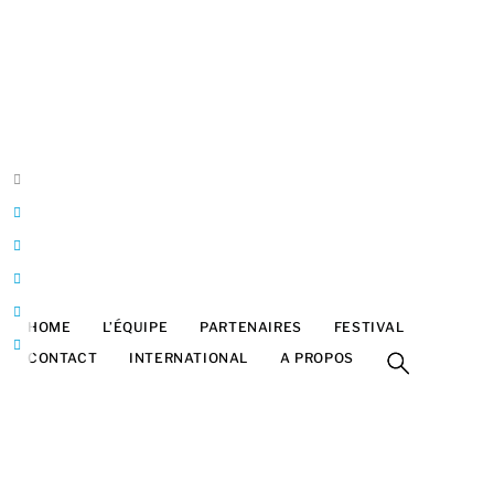
Belgique
Bruxelles
Franck Halatre
Design & développement
ArtInTheBox
franck@artinthebox.be
HOME
L’ÉQUIPE
PARTENAIRES
FESTIVAL
CONTACT
INTERNATIONAL
A PROPOS