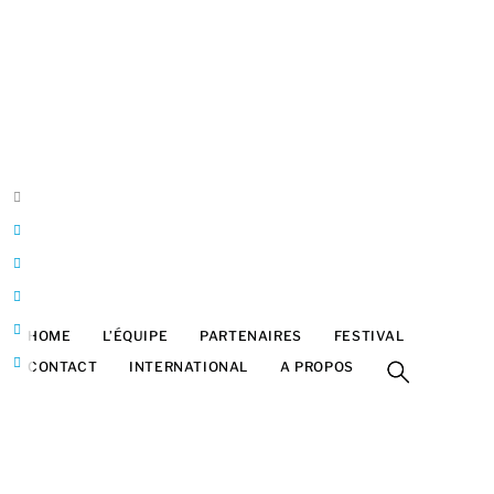
HOME
L’ÉQUIPE
PARTENAIRES
FESTIVAL
CONTACT
INTERNATIONAL
A PROPOS
Belgique
Bruxelles
Franck Halatre
Design & développement
ArtInTheBox
franck@artinthebox.be