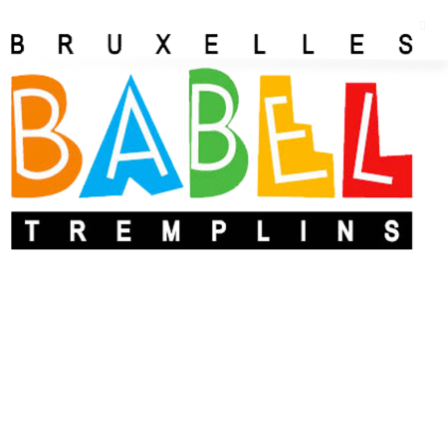
Juliette Van
Peteghem
Le festival Babel 2000 c’était l’aventure humaine et
artistique qui m’a donné des ailes pour le reste de ma vie en
création. Merci 1000 fois.