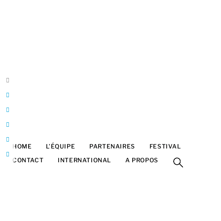
Belgique
Bruxelles
Franck Halatre
Design & développement
ArtInTheBox
franck@artinthebox.be
HOME
L’ÉQUIPE
PARTENAIRES
FESTIVAL
CONTACT
INTERNATIONAL
A PROPOS