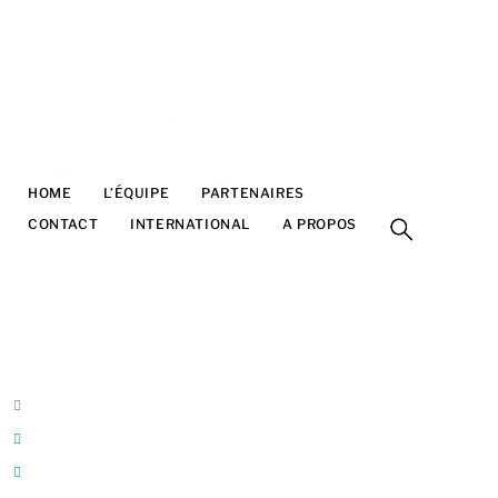
lefrancindy
(
PDF
-
2.3 Mo
)
HOME
L’ÉQUIPE
PARTENAIRES
FESTIVAL
CONTACT
INTERNATIONAL
A PROPOS