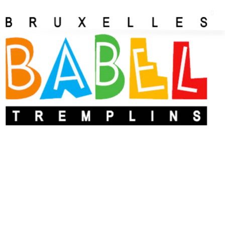
COPPENOLLE
Simon
Président