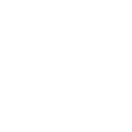
Cet évènement s’inscrit dans le
partenariat avec la Maison
des Cultures de Saint-Gilles
qui permet aux jeunes de
récolter des fond pour leur projet Sénégal.
Toutes les
recettes
engendrées par les représentations
artistiques et les récoltes de fonds via le bar, sont
directement versées au projet "Etre digne, c’est..."
dans
lequel une dizaine de jeunes issus de la compagnie de danse
BoG’Arts de Saint-Gilles, du groupe de Breakdance de la
Maison des Jeunes de Waterloo et des volontaires de
Tremplins asbl, vont
réfléchir artistiquement à la dignité
humaine.
Ils partiront à la rencontre de jeunes danseurs à
Toubab Dialaw, au Sénégal, en septembre 2021. La danse
sera leur point de départ pour aller à la rencontre de l’autre et
de ses singularités. Ce projet est
soutenu par le Bureau
International Jeunesse
et en partenariat avec
L’école Des
Sables.