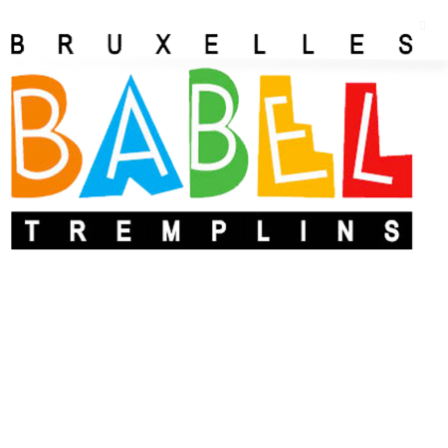
Street show au
quartier Fêt’ART
de Saint-Gilles
Les
danseuses de BoG’Arts
et
Lucas de Maison des Jeunes
de Waterloo
ont réalisé un
street show
et une initiation aux
danses urbaines et au break le 27 septembre lors de
l’évènement Quartier Fêt’ART à la maison des cultures de
Saint-Gilles.