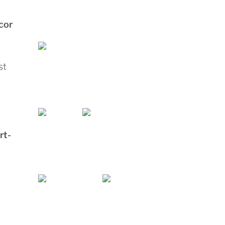
cor
st
rt-