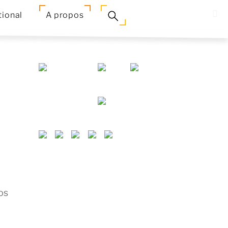
tional
A propos
nos