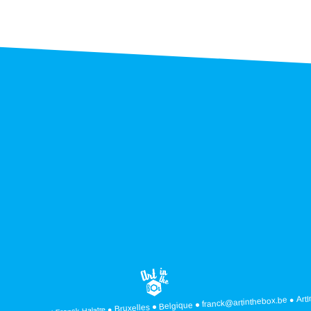
Art
franck@artinthebox.be
Belgique
Bruxelles
Franck Halatre