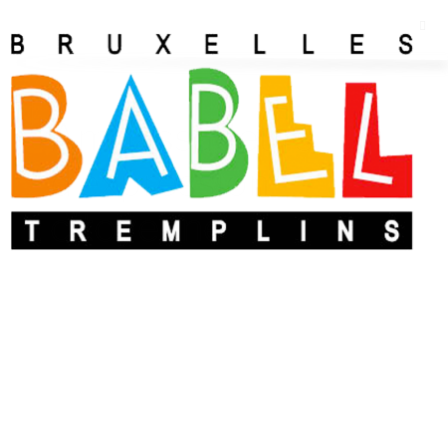
Ambassadeurs
d’expression
citoyenne