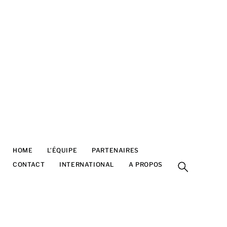
HOME
L’ÉQUIPE
PARTENAIRES
FESTIVAL
CONTACT
INTERNATIONAL
A PROPOS
Belgique
Bruxelles
Franck Halatre
Design & développement
ArtInTheBox
franck@artinthebox.be