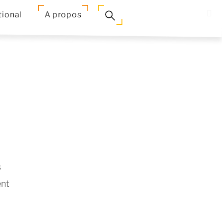
tional
A propos
s
ent