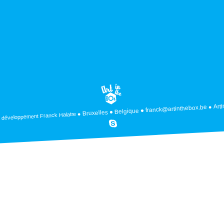
Art
franck@artinthebox.be
Belgique
Bruxelles
Franck Halatre
 développement