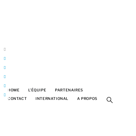
Belgique
Bruxelles
Franck Halatre
Design & développement
ArtInTheBox
franck@artinthebox.be
HOME
L’ÉQUIPE
PARTENAIRES
FESTIVAL
CONTACT
INTERNATIONAL
A PROPOS