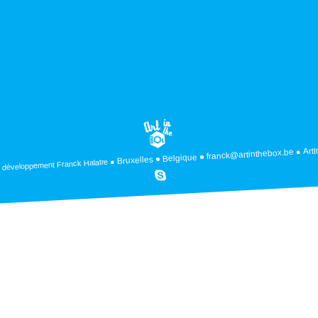
Art
franck@artinthebox.be
Belgique
Bruxelles
Franck Halatre
 développement